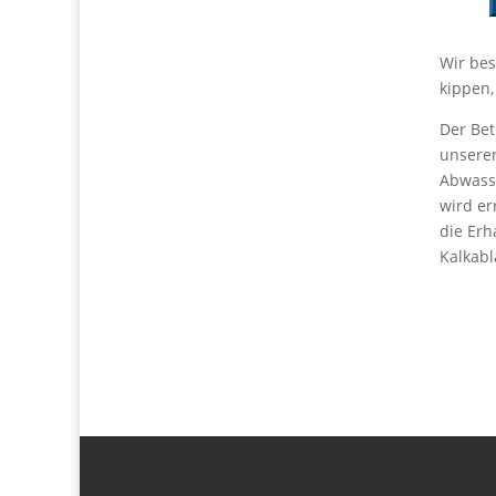
Wir bes
kippen,
Der Be
unserer
Abwasse
wird er
die Erh
Kalkabl